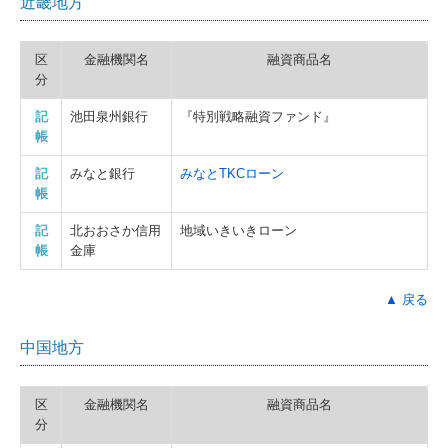
近畿地方
区
金融機関名
融資商品名
分
記
池田泉州銀行
『特別戦略融資ファンド』
帳
記
みなと銀行
みなとTKCローン
帳
記
北おおさか信用
地域いきいきローン
帳
金庫
▲ 戻る
中国地方
区
金融機関名
融資商品名
分