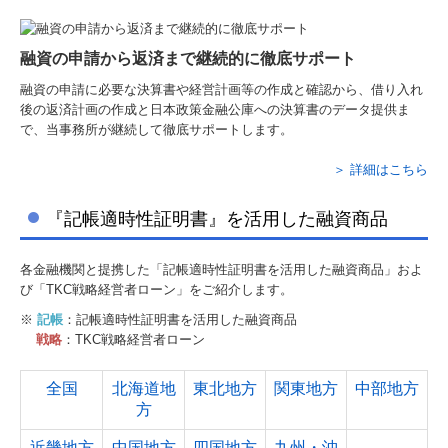
融資の申請から返済まで継続的に徹底サポート
融資の申請に必要な決算書や経営計画等の作成と確認から、借り入れ
後の返済計画の作成と日本政策金融公庫への決算書のデータ提供ま
で、当事務所が継続して徹底サポートします。
＞ 詳細はこちら
『記帳適時性証明書』を活用した融資商品
各金融機関と提携した「記帳適時性証明書を活用した融資商品」およ
び「TKC戦略経営者ローン」をご紹介します。
※
記帳
：記帳適時性証明書を活用した融資商品
戦略
：TKC戦略経営者ローン
全国
北海道地
東北地方
関東地方
中部地方
方
近畿地方
中国地方
四国地方
九州・沖