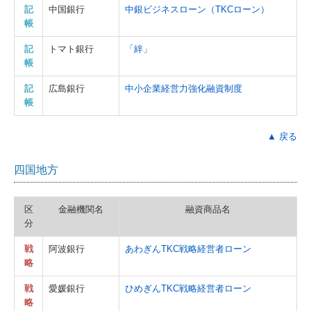
記
中国銀行
中銀ビジネスローン（TKCローン）
帳
記
トマト銀行
「絆」
帳
記
広島銀行
中小企業経営力強化融資制度
帳
▲ 戻る
四国地方
区
金融機関名
融資商品名
分
戦
阿波銀行
あわぎんTKC戦略経営者ローン
略
戦
愛媛銀行
ひめぎんTKC戦略経営者ローン
略