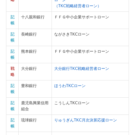
（TKC戦略経営者ローン）
記
十八親和銀行
ＦＦＧ中小企業サポートローン
帳
記
長崎銀行
ながさきTKCローン
帳
記
熊本銀行
ＦＦＧ中小企業サポートローン
帳
戦
大分銀行
大分銀行TKC戦略経営者ローン
略
記
豊和銀行
ほうわTKCローン
帳
記
鹿児島興業信用
こうしんTKCローン
帳
組合
記
琉球銀行
りゅうぎんTKC月次決算応援ローン
帳