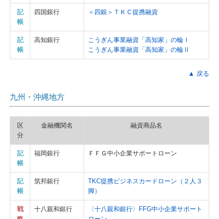
記
四国銀行
＜四銀＞ＴＫＣ提携融資
帳
記
高知銀行
こうぎん事業融資「高知家」の輪Ⅰ
帳
こうぎん事業融資「高知家」の輪Ⅱ
▲ 戻る
九州・沖縄地方
区
金融機関名
融資商品名
分
記
福岡銀行
ＦＦＧ中小企業サポートローン
帳
記
筑邦銀行
TKC提携ビジネスカードローン（２人３
帳
脚）
戦
十八親和銀行
〈十八親和銀行〉FFG中小企業サポート
略
ローン