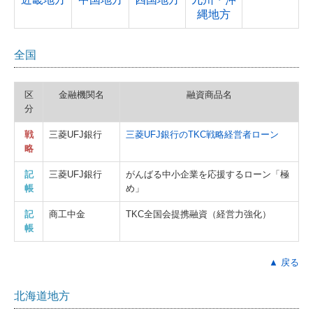
縄地方
全国
区
金融機関名
融資商品名
分
戦
三菱UFJ銀行
三菱UFJ銀行のTKC戦略経営者ローン
略
記
三菱UFJ銀行
がんばる中小企業を応援するローン「極
帳
め」
記
商工中金
TKC全国会提携融資（経営力強化）
帳
▲ 戻る
北海道地方