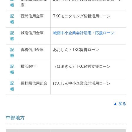
帳
庫
記
西武信用金庫
TKCモニタリング情報活用ローン
帳
記
城南信用金庫
城南中小企業会計活用・応援ローン
帳
記
青梅信用金庫
あおしん・TKC提携ローン
帳
記
横浜銀行
（はまぎん）TKC経営支援ローン
帳
記
長野県信用組合
けんしん中小企業会計活用ローン
帳
▲ 戻る
中部地方