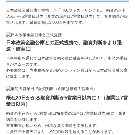
個人情報保護方針
日本政策金融公庫と提携した「TKCファストリンク｣は、融資のお申
込みから5営業日以内（創業の場合は7営業日以内）で、審査結果が回
答されます。融資金額は3,000万円までです。
病院・診療所の皆様へ
クリニック開業支援
日本政策金融公庫との正式提携
で、融資判断をより迅
医療コンサルタント
速・確実に!
当事務所を通じて
日本政策金融公庫に融資を申し込むと、申請の手続
クリニックの事業承継
きがスムーズです。
必要書類は、当事務所が専用のオンライン窓口から日本政策金融公庫
よくある質問
に提出します。
法人・個人の皆様へ
お客様の声
概ね20日かかる融資判断が5営業日以内に！（創業は7営
業日以内）
融資の申込みから5営業日以内(創業の場合は7営業日以内)※に、審査
結果を回答します。
審査期間が短いため、円滑な資金調達を支援します。
※資料の不備等により、所定の日数を超えることがあります。