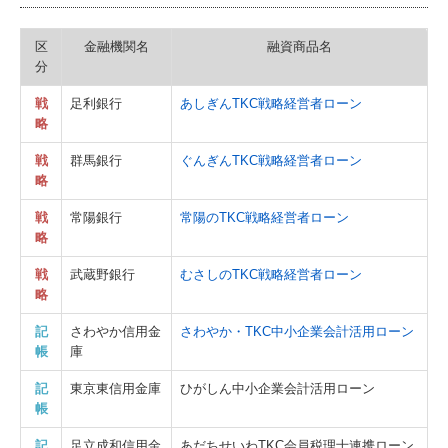
区
金融機関名
融資商品名
分
戦
足利銀行
あしぎんTKC戦略経営者ローン
略
戦
群馬銀行
ぐんぎんTKC戦略経営者ローン
略
戦
常陽銀行
常陽のTKC戦略経営者ローン
略
戦
武蔵野銀行
むさしのTKC戦略経営者ローン
略
記
さわやか信用金
さわやか・TKC中小企業会計活用ローン
帳
庫
記
東京東信用金庫
ひがしん中小企業会計活用ローン
帳
記
足立成和信用金
あだちせいわTKC会員税理士連携ローン