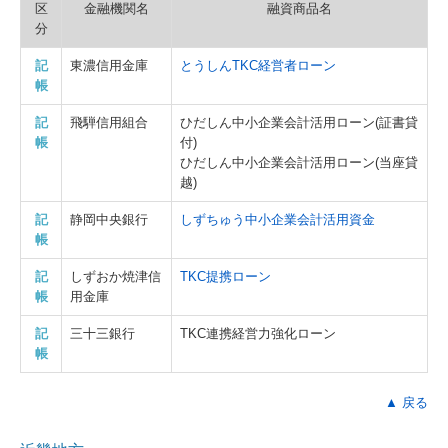
区
金融機関名
融資商品名
分
記
東濃信用金庫
とうしんTKC経営者ローン
帳
記
飛騨信用組合
ひだしん中小企業会計活用ローン(証書貸
帳
付)
ひだしん中小企業会計活用ローン(当座貸
越)
記
静岡中央銀行
しずちゅう中小企業会計活用資金
帳
記
しずおか焼津信
TKC提携ローン
帳
用金庫
記
三十三銀行
TKC連携経営力強化ローン
帳
▲ 戻る